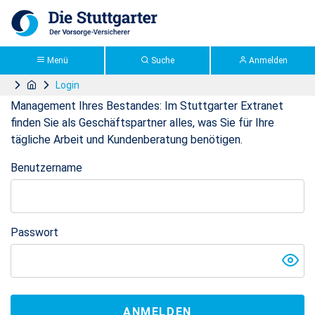
Zum Hauptinhalt springen
>Stuttgarter Extranet: Login
Das Stuttgarter Extranet
Herzlich willkommen!
Menü
Suche
Anmelden
Login
Ob Broschüre, Vertragsunterlagen, Tarifrechner oder das
Management Ihres Bestandes: Im Stuttgarter Extranet
finden Sie als Geschäftspartner alles, was Sie für Ihre
tägliche Arbeit und Kundenberatung benötigen.
Benutzername
Anmeldung
Passwort
ANMELDEN