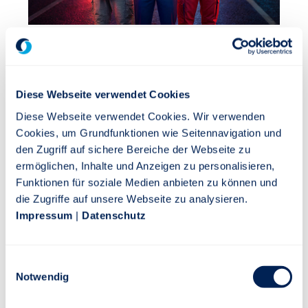
Mit richtig gutem Unfallschutz und dem Baustein
Schmerzensgeld - und einer starken
Vertriebskampagne. Wir unterstützen Sie mit
Diese Webseite verwendet Cookies
wirkungsvollen Vertriebshilfen wie Anschreiben,
Video und Social Media Posts.
Diese Webseite verwendet Cookies. Wir verwenden
Cookies, um Grundfunktionen wie Seitennavigation und
den Zugriff auf sichere Bereiche der Webseite zu
ermöglichen, Inhalte und Anzeigen zu personalisieren,
Mehr Infos finden Sie hier
Funktionen für soziale Medien anbieten zu können und
die Zugriffe auf unsere Webseite zu analysieren.
Impressum
|
Datenschutz
Die Stuttgarter Schaden-Hotline
E
Notwendig
i
n