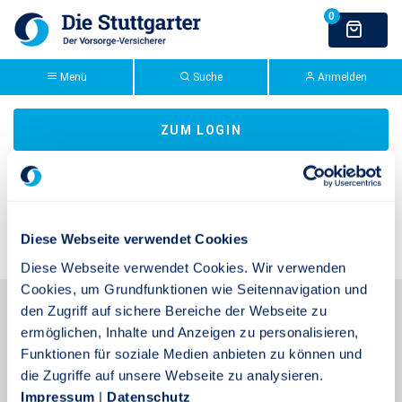
Zum Hauptinhalt springen
>Stuttgarter Extranet: FS
Bitte melden Sie sich an, um Ihre Bestellungen
Bestellhistorie
anzusehen.
Menü
Suche
Anmelden
ZUM LOGIN
Diese Webseite verwendet Cookies
ZUM SEITENANFANG
Diese Webseite verwendet Cookies. Wir verwenden
Cookies, um Grundfunktionen wie Seitennavigation und
Kontakt
den Zugriff auf sichere Bereiche der Webseite zu
ermöglichen, Inhalte und Anzeigen zu personalisieren,
Telefon:
0711 665-0
Funktionen für soziale Medien anbieten zu können und
die Zugriffe auf unsere Webseite zu analysieren.
Telefax:
0711 665-1516
Impressum
|
Datenschutz