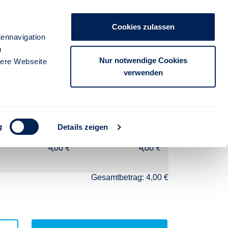
WARENKORB
Cookies zulassen
ennavigation
u
Nur notwendige Cookies
Suche
sere Webseite
verwenden
Preis
Betrag
g
Details zeigen
4,00 €
4,00 €
Gesamtbetrag: 4,00 €