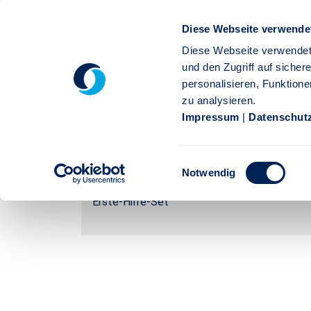
Zum Hauptinhalt springen
Diese Webseite verwende
M
D
Diese Webseite verwendet
und den Zugriff auf siche
Medien & Downloads
Privatkunden
personalisieren, Funktione
zu analysieren.
Impressum
|
Datenschut
>Stuttgarter Extranet:
Warenkorb
E
Artikel
Notwendig
i
n
Erste-Hilfe-Set
w
i
l
l
i
g