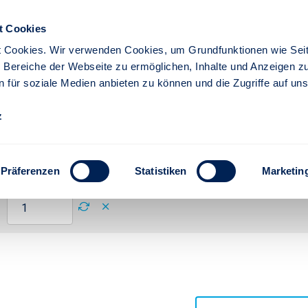
t Cookies
EDIEN &
OWNLOADS
 Cookies. Wir verwenden Cookies, um Grundfunktionen wie Seit
re Bereiche der Webseite zu ermöglichen, Inhalte und Anzeigen z
Firmenkunden
n für soziale Medien anbieten zu können und die Zugriffe auf un
z
 Warenkorb
Anzahl
Präferenzen
Statistiken
Marketin