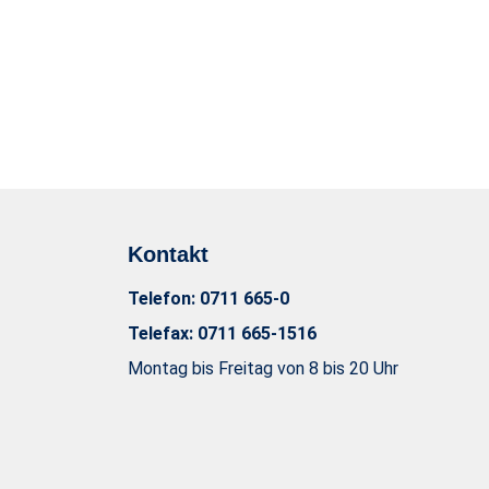
u
n
g
s
a
u
s
w
a
h
Kontakt
l
Telefon:
0711 665-0
Telefax:
0711 665-1516
Montag bis Freitag von 8 bis 20 Uhr