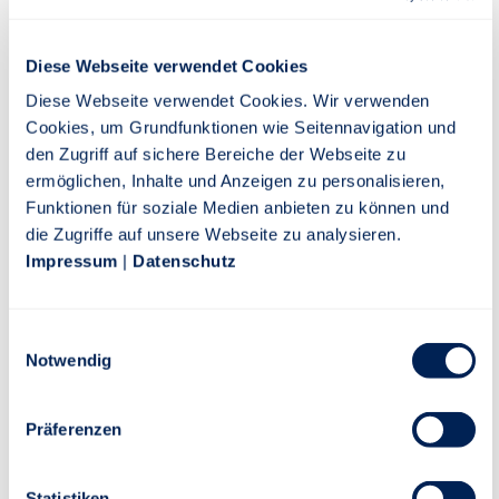
Vollmacht
Diese Webseite verwendet Cookies
Diese Webseite verwendet Cookies. Wir verwenden
Cookies, um Grundfunktionen wie Seitennavigation und
A33
den Zugriff auf sichere Bereiche der Webseite zu
ermöglichen, Inhalte und Anzeigen zu personalisieren,
PDF-Download
Funktionen für soziale Medien anbieten zu können und
die Zugriffe auf unsere Webseite zu analysieren.
Impressum
|
Datenschutz
Verlusterklärung
E
Notwendig
i
n
w
Präferenzen
i
l
PDF-Download
l
Statistiken