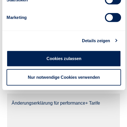
i
g
Marketing
u
n
Aufwandsdokumentation pAV
g
Details zeigen
s
a
u
8.3.036
Cookies zulassen
s
w
PDF-Download
a
Nur notwendige Cookies verwenden
h
l
Änderungserklärung für performance+ Tarife