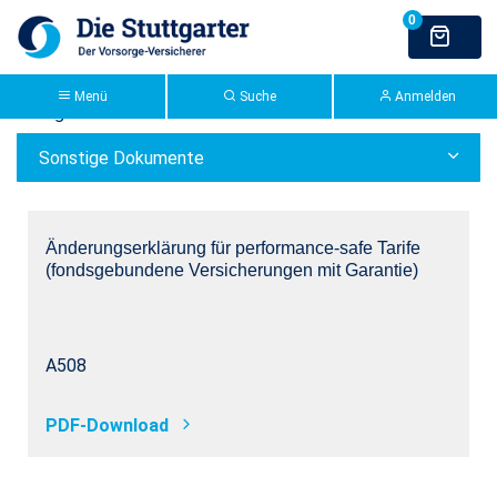
Zum Hauptinhalt springen
>Stuttgarter Extranet: Die
Sonstige Dokumente
Stuttgarter
Menü
Suche
Anmelden
Kategorie:
Verkaufsunterstützung
Sonstige Dokumente
Änderungserklärung für performance-safe Tarife
(fondsgebundene Versicherungen mit Garantie)
A508
PDF-Download