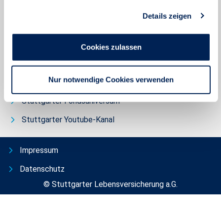
g
So erhalten Sie Ihren Zugang
Details zeigen
s
IT-Sicherheitsvorfall
a
u
Weitere Websites
Cookies zulassen
s
Stuttgarter Kundenportal
w
a
Nur notwendige Cookies verwenden
bAVheute
h
l
Stuttgarter Fondsuniversum
Stuttgarter Youtube-Kanal
Impressum
Datenschutz
© Stuttgarter Lebensversicherung a.G.