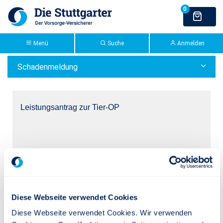
Zum Hauptinhalt springen
>Stuttgarter Extranet:
Tier-OP-Versicherung
Schadenmeldung
Menü
Suche
Anmelden
Kategorie:
Schadenmeldung
Leistungsantrag zur Tier-OP
HUS37
PDF-Download
Diese Webseite verwendet Cookies
Diese Webseite verwendet Cookies. Wir verwenden