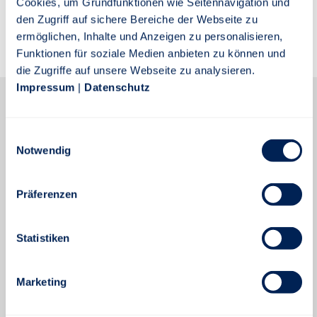
Cookies, um Grundfunktionen wie Seitennavigation und
den Zugriff auf sichere Bereiche der Webseite zu
ermöglichen, Inhalte und Anzeigen zu personalisieren,
ZUM SEITENANFANG
Funktionen für soziale Medien anbieten zu können und
die Zugriffe auf unsere Webseite zu analysieren.
Impressum
|
Datenschutz
Kontakt
Telefon:
0711 665-0
E
Notwendig
i
Telefax:
0711 665-1516
n
Montag bis Freitag von 8 bis 20 Uhr
w
Präferenzen
i
Wichtige Informationen
l
l
Statistiken
Stuttgarter Vermittlerportal
i
Weiterbildungsangebote
g
Marketing
u
Basisinformationsblätter
n