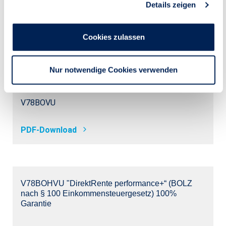
Details zeigen
s
a
u
Cookies zulassen
s
78BOV "DirektRente performance+“ (BOLZ nach §
w
100 Einkommensteuergesetz
a
Nur notwendige Cookies verwenden
h
l
V78BOVU
PDF-Download
V78BOHVU "DirektRente performance+“ (BOLZ
nach § 100 Einkommensteuergesetz) 100%
Garantie