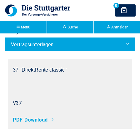
Zum Hauptinhalt springen
>Stuttgarter Extranet: bAV
Direktversicherung
Direktversicherung
Menü
Suche
Anmelden
Kategorie:
Vertragsunterlagen
Vertragsunterlagen
37 "DirektRente classic"
V37
PDF-Download