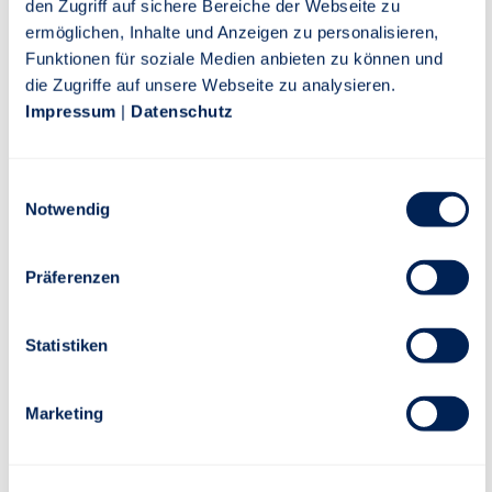
den Zugriff auf sichere Bereiche der Webseite zu
78BOU "DirektRente performance+“ (BOLZ -
ermöglichen, Inhalte und Anzeigen zu personalisieren,
ungezillmert)
Funktionen für soziale Medien anbieten zu können und
die Zugriffe auf unsere Webseite zu analysieren.
Impressum
|
Datenschutz
V78BOU
E
PDF-Download
Notwendig
i
n
w
Präferenzen
i
78BOU "DirektRente performance+“ (BOLZ –
l
ungezillmert) 100% Garantie
l
Statistiken
i
g
Marketing
V78BOHU
u
n
g
PDF-Download