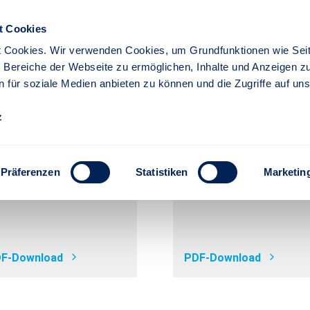
t Cookies
EDIEN &
OWNLOADS
 Cookies. Wir verwenden Cookies, um Grundfunktionen wie Seit
re Bereiche der Webseite zu ermöglichen, Inhalte und Anzeigen z
Firmenkunden
n für soziale Medien anbieten zu können und die Zugriffe auf un
z
: Gruppenunfall Deckungsaufgab
hweigepflicht-
Antragsbeiblatt zur
tbindungserklärung
Schweigepflicht-
Präferenzen
Statistiken
Marketin
entbindungserklärung
F-Download
PDF-Download