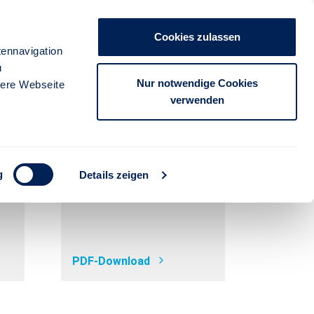
WARENKORB
Cookies zulassen
ennavigation
u
Nur notwendige Cookies
Suche
sere Webseite
verwenden
en
SEPA-Mandat
g
Details zeigen
PDF-Download