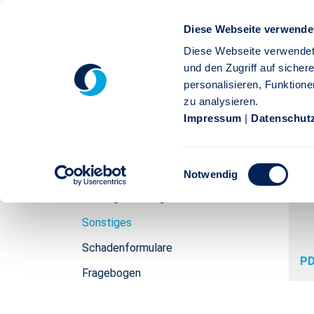
Zum Hauptinhalt springen
Diese Webseite verwende
M
D
Diese Webseite verwendet
und den Zugriff auf siche
Medien & Downloads
Privatkunden
personalisieren, Funktione
zu analysieren.
Impressum
|
Datenschut
>Stuttgarter Extranet
Gruppenunfall
Sc
en
E
Verkaufsunterstützung für Sie
Notwendig
i
Vertragsunterlagen
n
w
Sonstiges
i
Schadenformulare
l
PD
l
Fragebogen
i
g