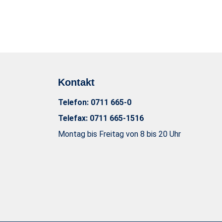
u
n
g
s
a
u
s
Kontakt
w
a
Telefon:
0711 665-0
h
Telefax:
0711 665-1516
l
Montag bis Freitag von 8 bis 20 Uhr